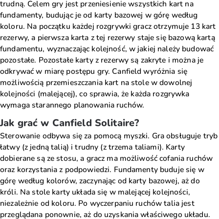
trudną. Celem gry jest przeniesienie wszystkich kart na
fundamenty, budując je od karty bazowej w górę według
koloru. Na początku każdej rozgrywki gracz otrzymuje 13 kart
rezerwy, a pierwsza karta z tej rezerwy staje się bazową kartą
fundamentu, wyznaczając kolejność, w jakiej należy budować
pozostałe. Pozostałe karty z rezerwy są zakryte i można je
odkrywać w miarę postępu gry. Canfield wyróżnia się
możliwością przemieszczania kart na stole w dowolnej
kolejności (malejącej), co sprawia, że każda rozgrywka
wymaga starannego planowania ruchów.
Jak grać w Canfield Solitaire?
Sterowanie odbywa się za pomocą myszki. Gra obsługuje tryb
łatwy (z jedną talią) i trudny (z trzema taliami). Karty
dobierane są ze stosu, a gracz ma możliwość cofania ruchów
oraz korzystania z podpowiedzi. Fundamenty buduje się w
górę według kolorów, zaczynając od karty bazowej, aż do
króli. Na stole karty układa się w malejącej kolejności,
niezależnie od koloru. Po wyczerpaniu ruchów talia jest
przeglądana ponownie, aż do uzyskania właściwego układu.