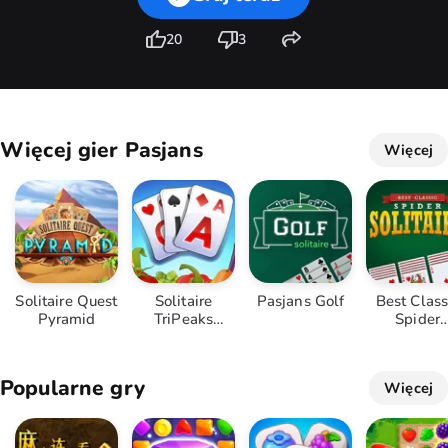
20
3
Więcej gier Pasjans
Więcej
Solitaire Quest
Solitaire
Pasjans Golf
Best Class
Pyramid
TriPeaks
Spider
Harvest
Solitaire
Popularne gry
Więcej