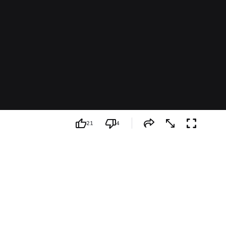
21
4
Mahjong Quest
Gorillaz Tiles
Patterns Link
n
Agame
Agame
8.6
8.5
8.7