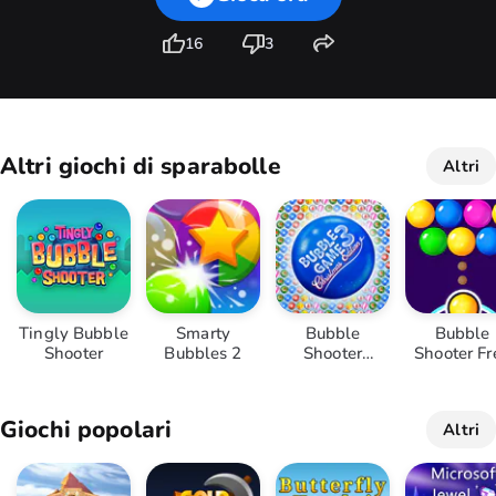
16
3
Altri giochi di sparabolle
Altri
Tingly Bubble
Smarty
Bubble
Bubble
Shooter
Bubbles 2
Shooter
Shooter Fr
Christmas
Giochi popolari
Altri