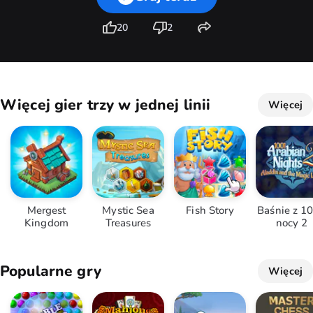
20
2
Więcej gier trzy w jednej linii
Więcej
Mergest
Mystic Sea
Fish Story
Baśnie z 1
Kingdom
Treasures
nocy 2
Popularne gry
Więcej