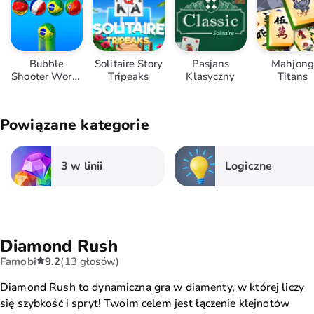
Bubble
Solitaire Story
Pasjans
Mahjong
Shooter World
Tripeaks
Klasyczny
Titans
Cup
Powiązane kategorie
3 w linii
Logiczne
Diamond Rush
Famobi
9.2
(13 głosów)
Diamond Rush to dynamiczna gra w diamenty, w której liczy
się szybkość i spryt! Twoim celem jest łączenie klejnotów