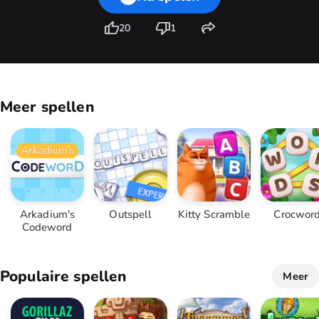
20
1
Meer spellen
Arkadium's
Outspell
Kitty Scramble
Crocwor
Codeword
Populaire spellen
Meer