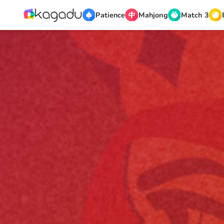
Patience
Mahjong
Match 3