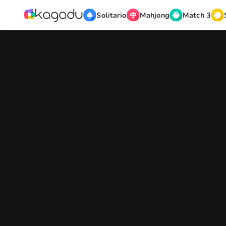
Solitario
Mahjong
Match 3