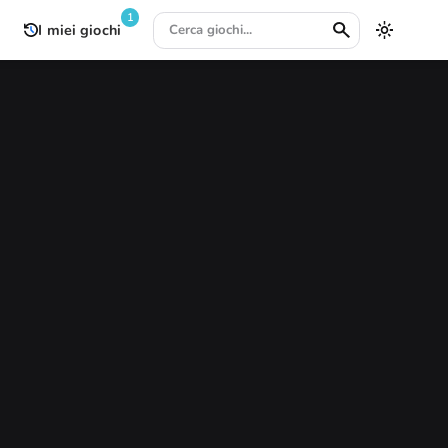
1
I miei giochi