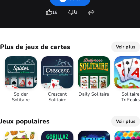
16
3
Plus de jeux de cartes
Voir plus
Spider
Crescent
Daily Solitaire
Solitaire
Solitaire
Solitaire
TriPeaks
Harvest
Jeux populaires
Voir plus