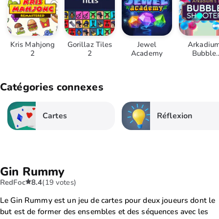
Kris Mahjong
Gorillaz Tiles
Jewel
Arkadiu
2
2
Academy
Bubble
Shooter
Catégories connexes
Cartes
Réflexion
Gin Rummy
RedFoc
8.4
(19 votes)
Le Gin Rummy est un jeu de cartes pour deux joueurs dont le
but est de former des ensembles et des séquences avec les