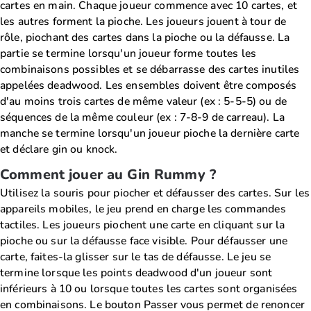
cartes en main. Chaque joueur commence avec 10 cartes, et
les autres forment la pioche. Les joueurs jouent à tour de
rôle, piochant des cartes dans la pioche ou la défausse. La
partie se termine lorsqu'un joueur forme toutes les
combinaisons possibles et se débarrasse des cartes inutiles
appelées deadwood. Les ensembles doivent être composés
d'au moins trois cartes de même valeur (ex : 5-5-5) ou de
séquences de la même couleur (ex : 7-8-9 de carreau). La
manche se termine lorsqu'un joueur pioche la dernière carte
et déclare gin ou knock.
Comment jouer au Gin Rummy ?
Utilisez la souris pour piocher et défausser des cartes. Sur les
appareils mobiles, le jeu prend en charge les commandes
tactiles. Les joueurs piochent une carte en cliquant sur la
pioche ou sur la défausse face visible. Pour défausser une
carte, faites-la glisser sur le tas de défausse. Le jeu se
termine lorsque les points deadwood d'un joueur sont
inférieurs à 10 ou lorsque toutes les cartes sont organisées
en combinaisons. Le bouton Passer vous permet de renoncer