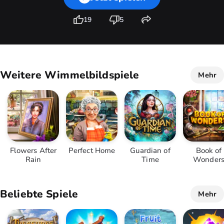
19
5
Weitere Wimmelbildspiele
Mehr
Flowers After
Perfect Home
Guardian of
Book of
Rain
Time
Wonder
Beliebte Spiele
Mehr