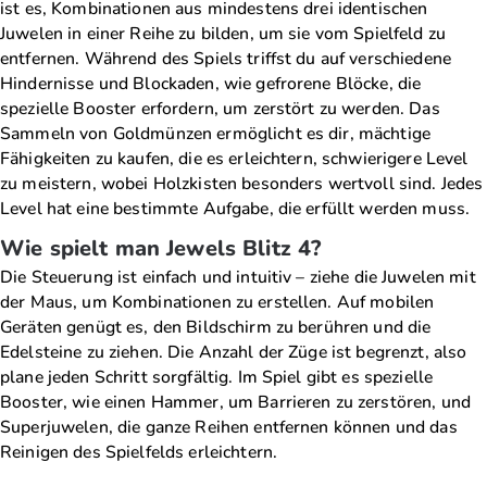
ist es, Kombinationen aus mindestens drei identischen
Juwelen in einer Reihe zu bilden, um sie vom Spielfeld zu
entfernen. Während des Spiels triffst du auf verschiedene
Hindernisse und Blockaden, wie gefrorene Blöcke, die
spezielle Booster erfordern, um zerstört zu werden. Das
Sammeln von Goldmünzen ermöglicht es dir, mächtige
Fähigkeiten zu kaufen, die es erleichtern, schwierigere Level
zu meistern, wobei Holzkisten besonders wertvoll sind. Jedes
Level hat eine bestimmte Aufgabe, die erfüllt werden muss.
Wie spielt man Jewels Blitz 4?
Die Steuerung ist einfach und intuitiv – ziehe die Juwelen mit
der Maus, um Kombinationen zu erstellen. Auf mobilen
Geräten genügt es, den Bildschirm zu berühren und die
Edelsteine zu ziehen. Die Anzahl der Züge ist begrenzt, also
plane jeden Schritt sorgfältig. Im Spiel gibt es spezielle
Booster, wie einen Hammer, um Barrieren zu zerstören, und
Superjuwelen, die ganze Reihen entfernen können und das
Reinigen des Spielfelds erleichtern.