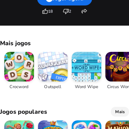
18
2
Mais jogos
Crocword
Outspell
Word Wipe
Circus Wo
Jogos populares
Mais