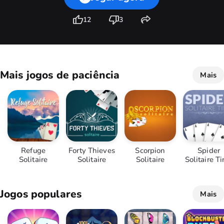
12
3
Mais jogos de paciência
Mais
Refuge
Forty Thieves
Scorpion
Spider
Solitaire
Solitaire
Solitaire
Solitaire T
Jogos populares
Mais